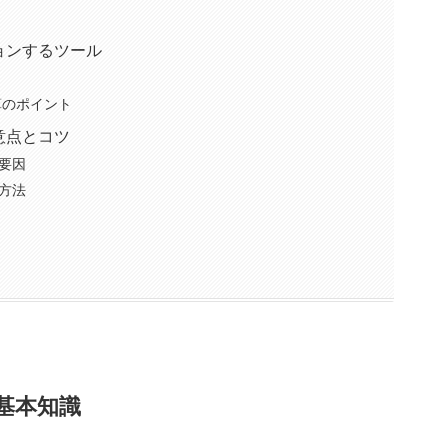
ョンするツール
算のポイント
意点とコツ
要因
方法
基本知識