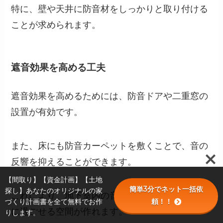
特に、壁や天井に防音材をしっかりと取り付ける
ことが求められます。
遮音効果を高める工夫
遮音効果を高めるためには、防音ドアや二重窓の
設置が有効です。
また、床にも防音カーペットを敷くことで、音の
反響を抑えることができます。
【間取り】【資金計画】【土地
簡単3分でネット一括依
探し】あなたのオリジナルの家
これにより、地下室内の音響環境が向上し、快適
頼！！
づくり計画書を全て無料でお作
に過ごせる空間が作れます。
りします。